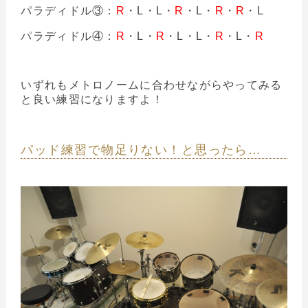
パラディドル③：
R
・L・L・
R
・L・
R
・
R
・L
パラディドル④：
R
・L・
R
・L・L・
R
・L・
R
いずれもメトロノームに合わせながらやってみる
と良い練習になりますよ！
パッド練習で物足りない！と思ったら…