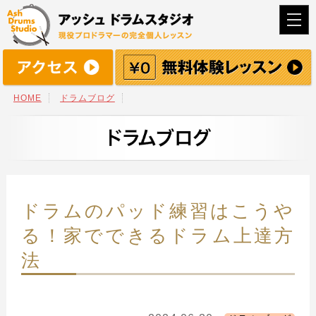
togg
navi
HOME
ドラムブログ
ドラムのパッド練習はこうや
る！家でできるドラム上達方
法