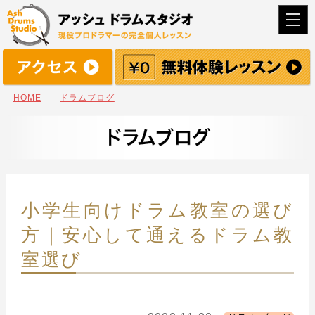
togg
navi
HOME
ドラムブログ
小学生向けドラム教室の選び
方｜安心して通えるドラム教
室選び