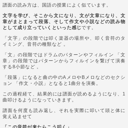
譜面の読み方は、国語の授業によく似ています。
文字を学び、そこから文になり、文が文章になり、文
章がまとまって段落、そして作文や小説などの読み物
として成り立っていくといった感じ
です。
「文字」の段階では叩く楽器の場所や、叩く音符のタ
イミング、音符の種類など 。
「文」の段階ではドラムのパターンやフィルイン 「文
章」の段階ではパターンからフィルインを繋げて演奏
する8小節など 。
「段落」になると曲の中のAメロやBメロなどのセクシ
ョン 「作文・小説」となると1曲分を演奏。
この過程経て、結果的には譜面が読めるようになり、1
曲叩けるようになっていきます。
譜面を何度も読み返し、それを実際に叩いて頭と体に
覚え込ませて
「この音符が来たらこう叩く」