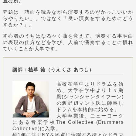
直な所。
問題は「譜面を読みながら演奏するのがかっこいいか
らやりたい」、ではなく「良い演奏をするためにどう
するか？」。
初心者のうちはなるべく曲を覚えて、演奏する事や曲
の表現の仕方などを学び、人前で演奏することに慣れ
ていくことが大事です。
講師：植草 徳（うえくさ あつし）
高校在学中よりドラムを始
め、大学在学中より上々颱
風(シャンシャンタイフーン)
の渡野辺マント氏に師事し
ドラムを本格的に始める。
大学卒業後、ニューヨーク
にある音楽学校The Collective (Drummers
Collective)に入学。
約1年に渡りNYを拠点に活躍する様々なドラマ