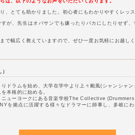
からは、以下のようなお声をいただいております。
さり、とても助かりました。初心者にもわかりやすくレッ
ですが、先生はオバサンでも嫌ったりバカにしたりせず、
者まで幅広く教えていますので、ぜひ一度お気軽にお越し
し）
よりドラムを始め、大学在学中より上々颱風(シャンシャン
ムを本格的に始める。
ーヨークにある音楽学校The Collective (Drummers C
りNYを拠点に活躍する様々なドラマーに師事し、多岐に