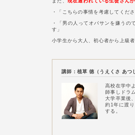
また、
現在通われている生徒さん
・「こちらの事情を考慮してくだ
・「男の人ってオバサンを嫌うの
す」
小学生から大人、初心者から上級
講師：植草 徳（うえくさ あつ
高校在学中
師事しドラ
大学卒業後、ニュ
約1年に渡
する。