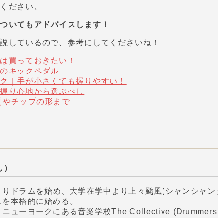
談ください。
についてもアドバイスします！
解説しているので、参考にしてくださいね！
ルは買っておきたい！
めのキックペダル
ック｜手が小さくても握りやすい！
や握り心地から選ぶべし
質やチップの形まで
し）
よりドラムを始め、大学在学中より上々颱風(シャンシャン
ムを本格的に始める。
ーヨークにある音楽学校The Collective (Drummers C