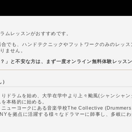
ドラムレッスンがおすすめです。
場合でも、ハンドテクニックやフットワークのみのレッス
ありません。
の？」と不安な方は、まず一度オンライン無料体験レッス
し）
よりドラムを始め、大学在学中より上々颱風(シャンシャン
ムを本格的に始める。
ーヨークにある音楽学校The Collective (Drummers C
りNYを拠点に活躍する様々なドラマーに師事し、多岐に