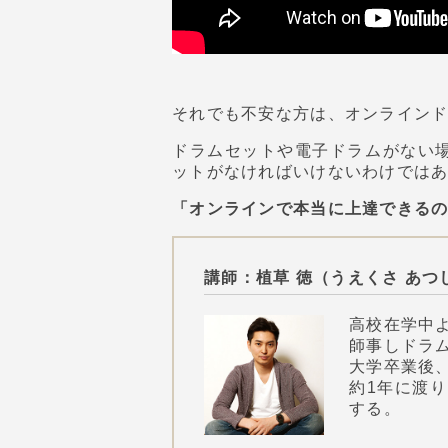
それでも不安な方は、オンライン
ドラムセットや電子ドラムがない
ットがなければいけないわけでは
「オンラインで本当に上達できる
講師：植草 徳（うえくさ あつ
高校在学中
師事しドラ
大学卒業後、ニュ
約1年に渡
する。