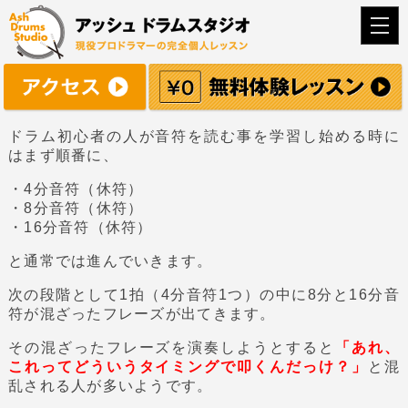
togg
navi
ドラム初心者の人が音符を読む事を学習し始める時に
はまず順番に、
・4分音符（休符）
・8分音符（休符）
・16分音符（休符）
と通常では進んでいきます。
次の段階として1拍（4分音符1つ）の中に8分と16分音
符が混ざったフレーズが出てきます。
その混ざったフレーズを演奏しようとすると
「あれ、
これってどういうタイミングで叩くんだっけ？」
と混
乱される人が多いようです。